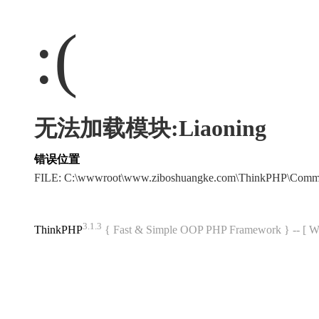
:(
无法加载模块:Liaoning
错误位置
FILE: C:\wwwroot\www.ziboshuangke.com\ThinkPHP\Comm
3.1.3
ThinkPHP
{ Fast & Simple OOP PHP Framework } -- 