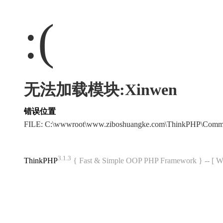
:(
无法加载模块:Xinwen
错误位置
FILE: C:\wwwroot\www.ziboshuangke.com\ThinkPHP\Comm
3.1.3
ThinkPHP
{ Fast & Simple OOP PHP Framework } -- 