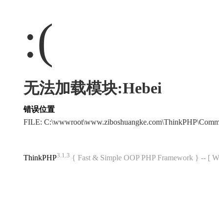
:(
无法加载模块:Hebei
错误位置
FILE: C:\wwwroot\www.ziboshuangke.com\ThinkPHP\Comm
3.1.3
ThinkPHP
{ Fast & Simple OOP PHP Framework } -- 