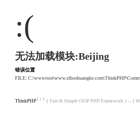
:(
无法加载模块:Beijing
错误位置
FILE: C:\wwwroot\www.ziboshuangke.com\ThinkPHP\Comm
3.1.3
ThinkPHP
{ Fast & Simple OOP PHP Framework } -- 