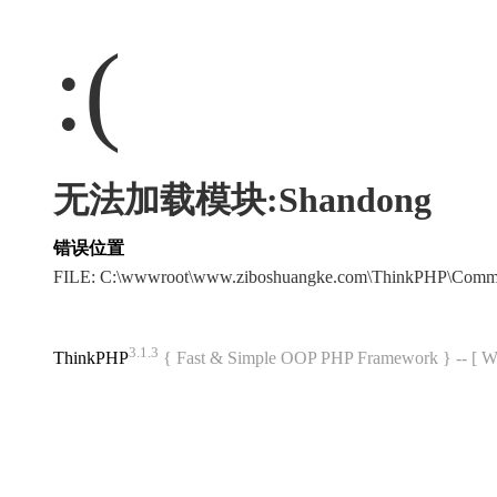
:(
无法加载模块:Shandong
错误位置
FILE: C:\wwwroot\www.ziboshuangke.com\ThinkPHP\Comm
3.1.3
ThinkPHP
{ Fast & Simple OOP PHP Framework } -- 