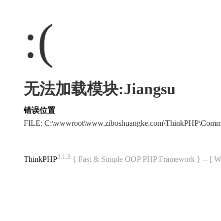
:(
无法加载模块:Jiangsu
错误位置
FILE: C:\wwwroot\www.ziboshuangke.com\ThinkPHP\Comm
3.1.3
ThinkPHP
{ Fast & Simple OOP PHP Framework } -- 