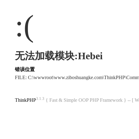
:(
无法加载模块:Hebei
错误位置
FILE: C:\wwwroot\www.ziboshuangke.com\ThinkPHP\Comm
3.1.3
ThinkPHP
{ Fast & Simple OOP PHP Framework } -- 